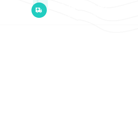
+12 345 678 90
24x7 Call Ambulance
Copyright © 2026 UERSSAMI