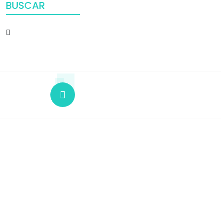
BUSCAR
+12 345 678 90
24x7 Call Ambulance
Copyright © 2026 UERSSAMI