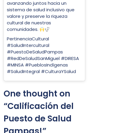
avanzando juntos hacia un
sistema de salud inclusivo que
valore y preserve la riqueza
cultural de nuestras
comunidades.
PertinenciaCultural
#SaludIntercultural
#PuestoDeSaludPampas
#RedDeSaludSanMiguel #DIRESA
#MINSA #PueblosIndígenas
#SaludIntegral #CulturaYSalud
One thought on
“
Calificación del
Puesto de Salud
Pampas!
”